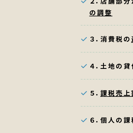
２．店舗部
の調整
３．消費税の
４．土地の貸
５．
課税売上
６．個人の