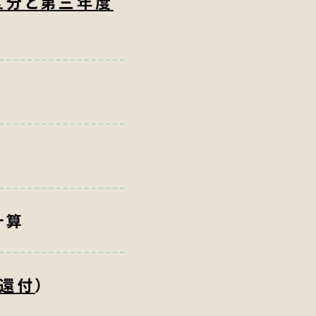
区分と第三年度
計算
還付
）