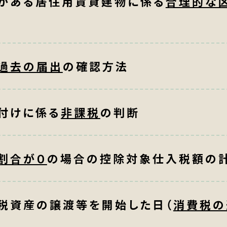
分がある居住用賃貸建物に係る
合理的な
過去の届出
の確認方法
付けに係る
非課税
の判断
割合が０
の場合の控除対象仕入税額の
課税資産の譲渡等を開始した日（
消費税の